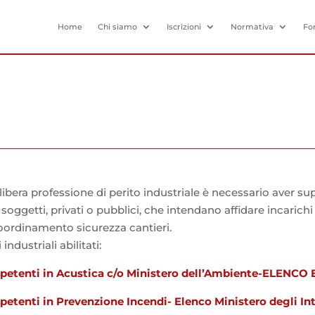
Home
Chi siamo
Iscrizioni
Normativa
Fo
la libera professione di perito industriale è necessario aver s
 i soggetti, privati o pubblici, che intendano affidare incaric
oordinamento sicurezza cantieri.
industriali abilitati:
mpetenti in Acustica c/o Ministero dell’Ambiente-ELENCO
etenti in Prevenzione Incendi- Elenco Ministero degli Int