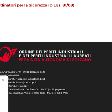
inatori per la Sicurezza (D.Lgs. 81/08)
ia Andreas Hofer 9 – 39100 Bolzano (BZ)
el. +39 0471 971518
-mail: segreteria@peritiindustriali.bz.it
ec: ordinedibolzano@pec.cnpi.it
ww.peritiindustriali.bz.it
.IVA/C.F. 80014950218 | Codice SDI UFLC97 | Split payment
rario segreteria: Lun-Ven ore 10:00-12:30 | Mar ore 15:00-17:00