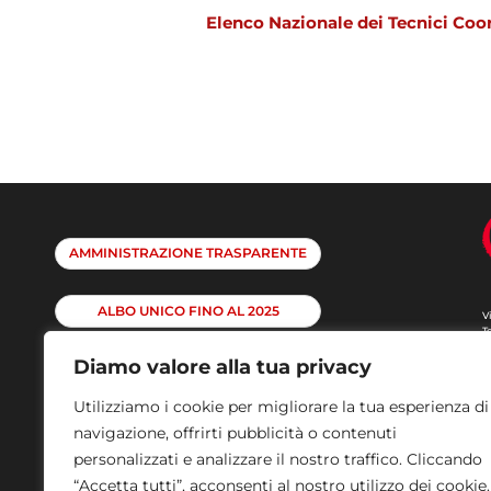
Elenco Nazionale dei Tecnici Coord
AMMINISTRAZIONE TRASPARENTE
ALBO UNICO FINO AL 2025
V
T
e
p
Diamo valore alla tua privacy
ALBO UNICO DAL 2026
w
P
Utilizziamo i cookie per migliorare la tua esperienza di
O
navigazione, offrirti pubblicità o contenuti
personalizzati e analizzare il nostro traffico. Cliccando
“Accetta tutti”, acconsenti al nostro utilizzo dei cookie.