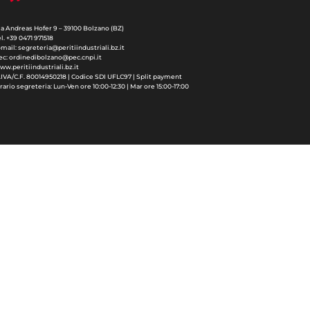
ia Andreas Hofer 9 – 39100 Bolzano (BZ)
el. +39 0471 971518
-mail: segreteria@peritiindustriali.bz.it
ec: ordinedibolzano@pec.cnpi.it
ww.peritiindustriali.bz.it
.IVA/C.F. 80014950218 | Codice SDI UFLC97 | Split payment
rario segreteria: Lun-Ven ore 10:00-12:30 | Mar ore 15:00-17:00