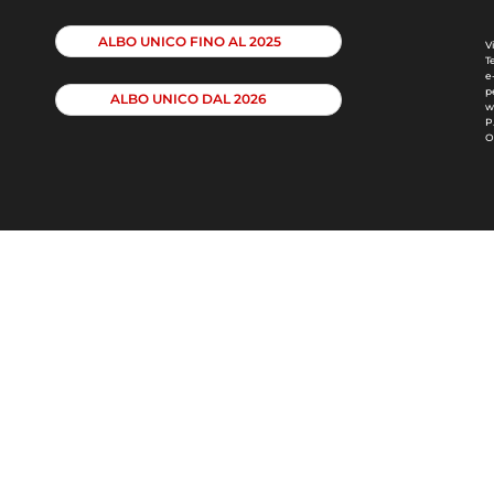
ALBO UNICO FINO AL 2025
V
T
e
p
ALBO UNICO DAL 2026
w
P
O