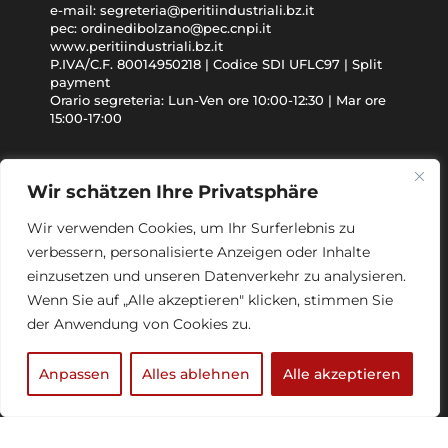
e-mail: segreteria@peritiindustriali.bz.it
pec: ordinedibolzano@pec.cnpi.it
www.peritiindustriali.bz.it
P.IVA/C.F. 80014950218 | Codice SDI UFLC97 | Split
payment
Orario segreteria: Lun-Ven ore 10:00-12:30 | Mar ore
15:00-17:00
GDPR
Wir schätzen Ihre Privatsphäre
Privacy Policy
Wir verwenden Cookies, um Ihr Surferlebnis zu
Cookie Policy
verbessern, personalisierte Anzeigen oder Inhalte
Accessibilità
einzusetzen und unseren Datenverkehr zu analysieren.
Wenn Sie auf „Alle akzeptieren" klicken, stimmen Sie
Segui i social del CNPI
der Anwendung von Cookies zu.
Anpassen
Alles ablehnen
Alle akzeptieren