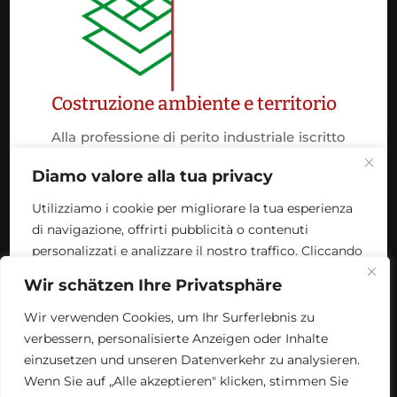
Andreas Hofer Strasse 9 – 39100 Bozen (BZ)
Tel. +39 0471 971518
e-mail: segreteria@peritiindustriali.bz.it
pec: ordinedibolzano@pec.cnpi.it
www.peritiindustriali.bz.it
MwSt.Nr./Steuernr.: 80014950218 / Empfängerkodex
UFLC97 / Split payment
Uhrzeiten Sekretariat: Mon-Fre 10:00-12:30 Uhr | Die
15:00-17:00 Uhr
DSGVO
Datenschutzrichtlinie
Cookie Richtlinie
Wir schätzen Ihre Privatsphäre
Barrierefreiheit
Wir verwenden Cookies, um Ihr Surferlebnis zu
verbessern, personalisierte Anzeigen oder Inhalte
Folgen Sie den sozialen
einzusetzen und unseren Datenverkehr zu analysieren.
Netzwerken des CNPI
Wenn Sie auf „Alle akzeptieren" klicken, stimmen Sie