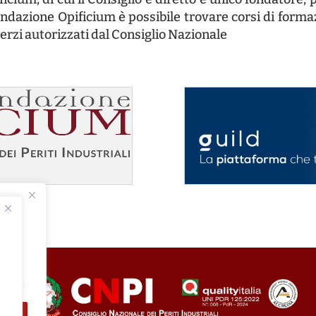
el. +39 0471 971518
-mail: segreteria@peritiindustriali.bz.it
ec: ordinedibolzano@pec.cnpi.it
ww.peritiindustriali.bz.it
wSt.Nr./Steuernr.: 80014950218 / Empfängerkodex UFLC97 / Split payment
hrzeiten Sekretariat: Mon-Fre 10:00-12:30 Uhr | Die 15:00-17:00 Uhr